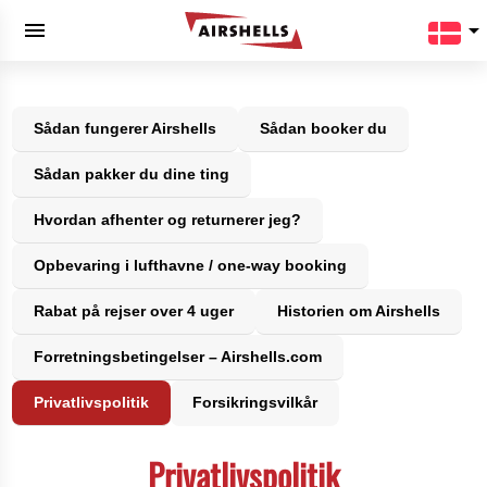
menu
arrow_drop_down
Sådan fungerer Airshells
Sådan booker du
Sådan pakker du dine ting
Hvordan afhenter og returnerer jeg?
Opbevaring i lufthavne / one-way booking
Rabat på rejser over 4 uger
Historien om Airshells
Forretningsbetingelser – Airshells.com
Privatlivspolitik
Forsikringsvilkår
Privatlivspolitik