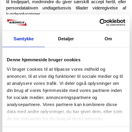
til tredjepart, medmindre du giver særskilt accept hertil, eller
persondataloven undtagelsesvis tillader videregivelse af
kundeoplysninger.
Har du givet samtykke til at modtage direkte markedsføring
med nyheder og tilbud m.v., kan Airshell bruge de indsamlede
Samtykke
Detaljer
Om
oplysninger til at målrette og tilpasse den markedsføring, du
modtager via telefon, brev eller elektroniske medier.
1.4. Beskyttelse af personoplysninger
Denne hjemmeside bruger cookies
Ifølge persondataloven skal dine personlige oplysninger
Vi bruger cookies til at tilpasse vores indhold og
opbevares sikkert og fortroligt. Vi gemmer de personlige
annoncer, til at vise dig funktioner til sociale medier og til
oplysninger, du afgiver, på computere med begrænset adgang.
Disse er placeret i kontrollerede faciliteter/omgivelser, og
at analysere vores trafik. Vi deler også oplysninger om
vores sikkerhedsforanstaltninger kontrolleres løbende for at
din brug af vores hjemmeside med vores partnere inden
sikre, at vores brugeroplysninger håndteres forsvarligt, og
for sociale medier, annonceringspartnere og
under hensyntagen til dine rettigheder som bruger.
analysepartnere. Vores partnere kan kombinere disse
data med andre oplysninger, du har givet dem, eller som
Vi kan ikke garantere 100% sikkerhed ved dataoverførsler via
de har indsamlet fra din brug af deres tjenester.
internettet. Det betyder, at der er en risiko for, at andre, på
ulovlig vis tiltvinger sig adgang til oplysninger, når data sendes
og opbevares elektronisk. Vær opmærksom på, at du afgiver