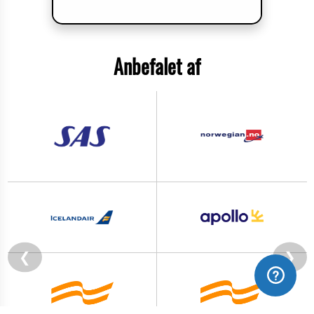
Anbefalet af
❮
❯