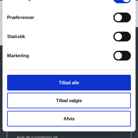
Præferencer
Statistik
service@airshells.com
Airshells Denmark ApS
Marketing
Kronprinsessegade 46E
1306 København K, Denmark
CVR: 29137846
Tillad alle
Tillad valgte
Afvis
Nyhetsbrev
Ange din e-postadress här