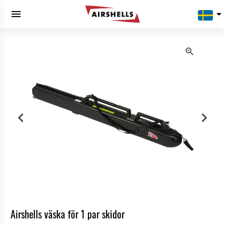
menu
arrow_drop_down
Airshells väska för 1 par skidor