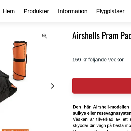
Hem
Produkter
Information
Flygplatser
Airshells Pram Pa
159 kr följande veckor
Den här Airshell-modellen
sulkys eller resevagnssyste
Väskan är tillverkad av ett s
skyddar din vagn på bästa möj