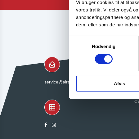
Vi bruger cookies til at tilpas
vores trafik. Vi deler også 
annonceringspartnere og anal
dem, eller som de har indsaml
Samtykkevalg
Nødvendig
service@airshells.com
Ai
Afvis
Kr
1
C