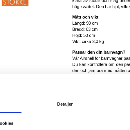
klara av stötar och slag und
hög kvalitet. Den har hjul, vilk
Mått och vikt
Längd: 90 cm
Bredd: 63 cm
Höjd: 50 cm
Vikt: cirka 3,0 kg
Passar den din barnvagn?
Vår Airshell för barnvagnar pa
Du kan kontrollera om den pas
den och jämföra med måtten o
Före och efter flygresan
Väskan kan vikas ihop för att ta
Vår Airshell-väska är utformad
Detaljer
ookies
® erbjuder skyddsväskor av högsta kvalitet och rekommenderas av flera 