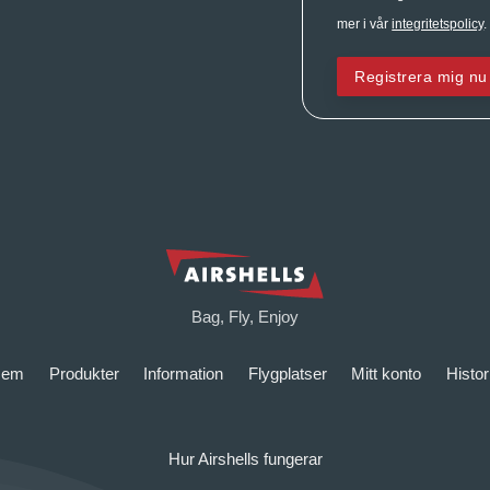
mer i vår
integritetspolicy
.
Registrera mig nu
Bag, Fly, Enjoy
Hem
Produkter
Information
Flygplatser
Mitt konto
Histor
Hur Airshells fungerar