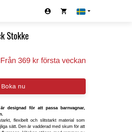
arrow_drop_down
account_circle
shopping_cart
ck Stokke
Från 369 kr första veckan
Boka nu
 är designad för att passa barnvagnar,
m.
tarkt, flexibelt och slitstarkt material som
liga sätt. Den är vadderad med skum för att