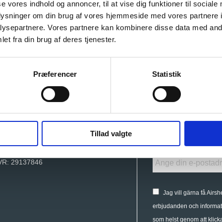
se vores indhold og annoncer, til at vise dig funktioner til sociale
oplysninger om din brug af vores hjemmeside med vores partnere i
ysepartnere. Vores partnere kan kombinere disse data med andr
et fra din brug af deres tjenester.
Præferencer
Statistik
Nyhetsbrev
rshells Denmark ApS
Tillad valgte
onprinsessegade 46E
Ange din e-postadress här
306 København K, Denmark
VR: 29137846
Jag vill gärna få Airsh
erbjudanden och informat
som helst genom att klick