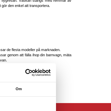
er flygresan. Väskan stängs med remmar av
et gör den enkel att transportera.
ssar de flesta modeller på marknaden.
sar genom att fälla ihop din barnvagn, mäta
van.
 så lite plats som möjligt.
 för att rymma en produkt.
Om
flygbolag.