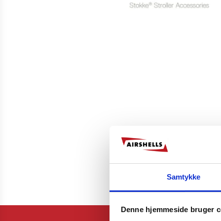
Samtykke
Denne hjemmeside bruger c
Airshells